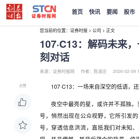
首页
快讯
要闻
股市
您当前的位置：
证券时报
>
公司
>
正文
107·C13：解码未
刻对话
来源：证券时报网
作者：陈淑庄
2026-02-09 
107·C13：一场来自深空的低语，
点赞
夜空中最亮的星，或许并不孤独。当“
号，悄然出现在公众视野，它所引发的
号，穿透信息洪流，直抵我们对未知、