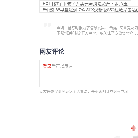
FX
T:比‘特’币破10万美元与风险资产同步承压
禾{赛}-W早盘涨逾:7% ATX焕新版256线激光雷
声明：证券时报力求信息真实、准确，文章提及内
下载“证券时报”官方APP，或关注官方微信公众
网友评论
登录
后可以发言
网友评论仅供其表达个人看法，并不表明证券时报立场